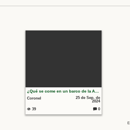
¿Qué se come en un barco de la Armada? Visitamos la fragata Santa María y comemos a bordo
25 de Sep. de
Coronel
2024
39
0
C
o
m
e
E
nt