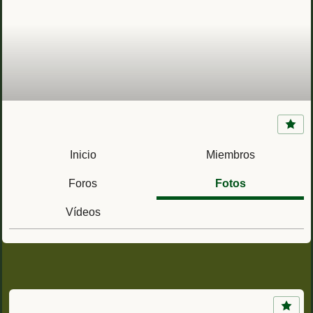
Acuartelamiento San Juan de la Ribera
(Valencia) Jefatura de Apoyo Logístico a las
Inicio
Miembros
Operaciones
Foros
Fotos
Vídeos