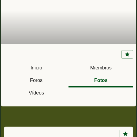
Cuartel Molino Payá (Alcoy, Alicante) GLC III
Grupo Ligero de Caballería III
Inicio
Miembros
Foros
Fotos
Vídeos