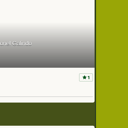
onel Galindo
1