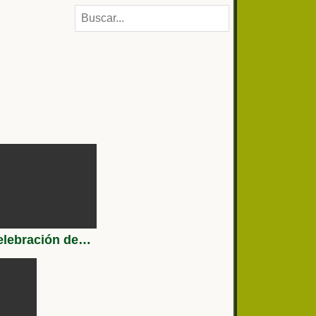
Celebración del 310º aniversario del Regimiento de Caballería Montesa nº3