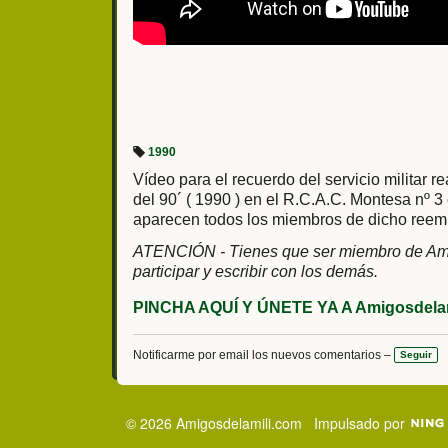
1990
Et
iq
Vídeo para el recuerdo del servicio militar r
u
del 90´ ( 1990 ) en el R.C.A.C. Montesa nº 
et
a
aparecen todos los miembros de dicho reem
s:
ATENCIÓN - Tienes que ser miembro de Ami
participar y escribir con los demás.
PINCHA AQUÍ Y ÚNETE YA A Amigosdelam
Notificarme por email los nuevos comentarios –
Seguir
© 2026 Amigosdelamili.com
Impulsado por