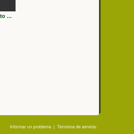
El Regimiento de Caballería Montesa 3 celebra sus 313 años de historia
Informar un problema
|
Términos de servicio