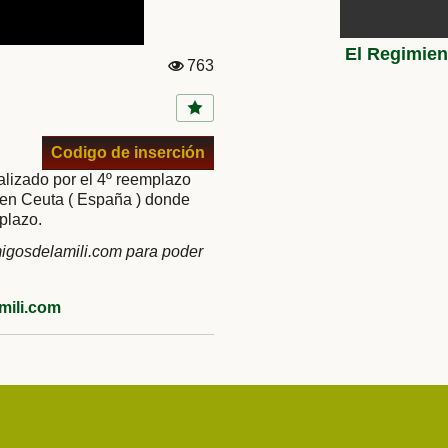
763
Vi
st
a
s:
Codigo de inserción
ealizado por el 4º reemplazo
3 en Ceuta ( España ) donde
plazo.
gosdelamili.com para poder
ili.com