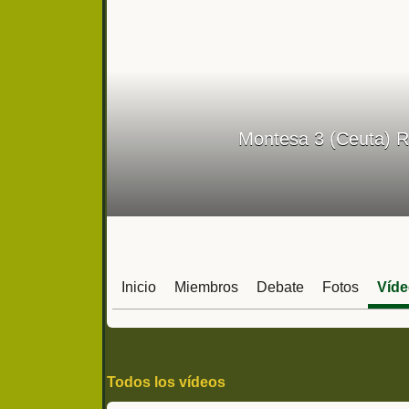
Montesa 3 (Ceuta) R
Inicio
Miembros
Debate
Fotos
Víd
Todos los vídeos