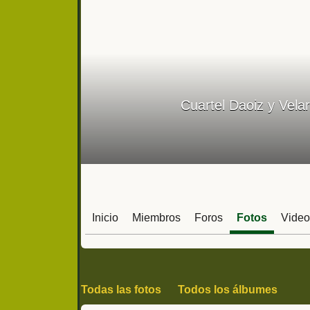
Cuartel Daoiz y Vela
Inicio
Miembros
Foros
Fotos
Video
Todas las fotos
Todos los álbumes