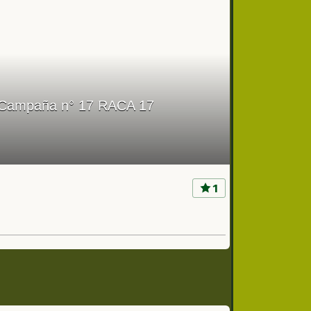
 de Campaña n° 17 RACA 17
1