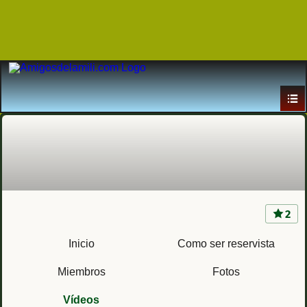
2
Reservistas Voluntarios / Punto de encuentro e
información
Inicio
Como ser reservista
Miembros
Fotos
Vídeos