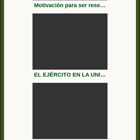
Motivación para ser reservistas voluntarios del ejército español EL MAGAZINE 08 11 2017 720p 30fps
EL EJÉRCITO EN LA UNIÓN EUROPEA - reservista del Ejército español!