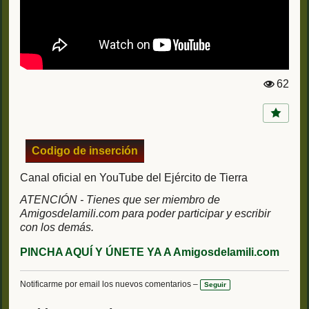
62
Vi
st
a
s:
Codigo de inserción
Canal oficial en YouTube del Ejército de Tierra
ATENCIÓN - Tienes que ser miembro de
Amigosdelamili.com para poder participar y escribir
con los demás.
PINCHA AQUÍ Y ÚNETE YA A Amigosdelamili.com
Notificarme por email los nuevos comentarios –
Seguir