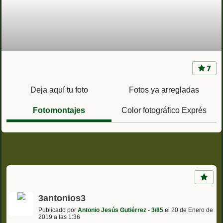
7
Retoque fotográfico gratuito de tus fotos de la
mili
Deja aquí tu foto
Fotos ya arregladas
Fotomontajes
Color fotográfico Exprés
3antonios3
Publicado por
Antonio Jesús Gutiérrez - 3/85
el 20 de Enero de
2019 a las 1:36