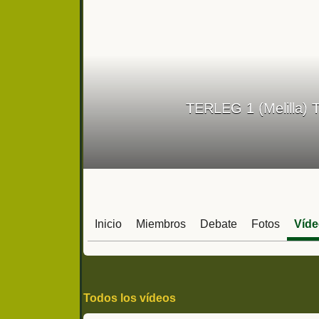
TERLEG 1 (Melilla) T
Inicio
Miembros
Debate
Fotos
Víd
Todos los vídeos