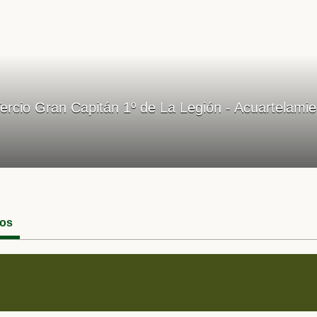
ercio Gran Capitán 1º de La Legión - Acuartelamie
eos