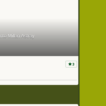
nto Millan Astray
3