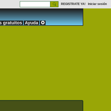
REGISTRATE YA!
Iniciar sesión
s gratuitos
Ayuda
✪