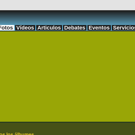
Fotos
Vídeos
Articulos
Debates
Eventos
Servicio
os los álbumes