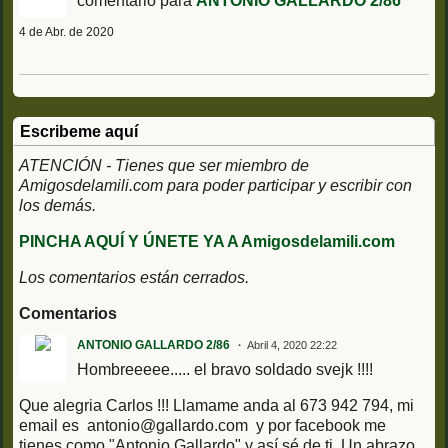
comentario para
ANTONIO GALLARDO 2/86
4 de Abr. de 2020
Escribeme aquí
ATENCIÓN - Tienes que ser miembro de
Amigosdelamili.com para poder participar y escribir con
los demás.
PINCHA AQUÍ Y ÚNETE YA A Amigosdelamili.com
Los comentarios están cerrados.
Comentarios
ANTONIO GALLARDO 2/86
Abril 4, 2020 22:22
Hombreeeee..... el bravo soldado svejk !!!!
Que alegria Carlos !!! Llamame anda al 673 942 794, mi
email es antonio@gallardo.com y por facebook me
tienes como "Antonio Gallardo" y así sé de ti. Un abrazo