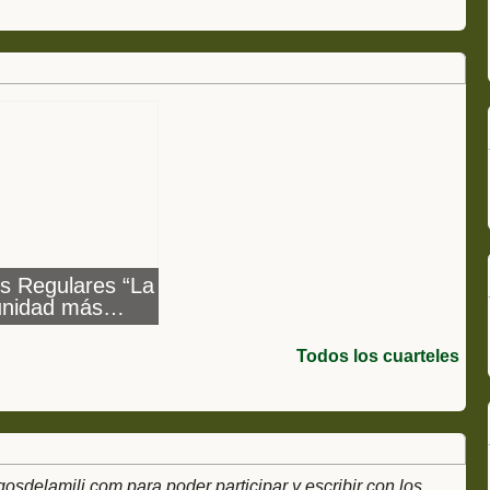
s Regulares “La
unidad más
decorada del
rcito Español”
Todos los cuarteles
delamili.com para poder participar y escribir con los