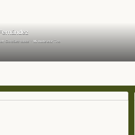
Fernández
tel:
González tablas
Mi mote era:
Tino