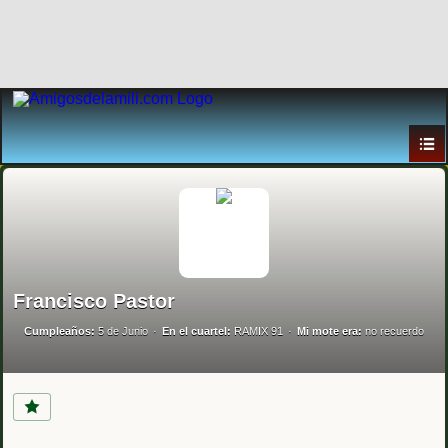
Francisco Pastor
Cumpleaños:
5 de Junio
En el cuartel:
RAMIX 91
Mi mote era:
no recuerdo