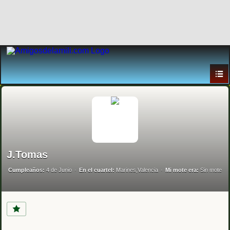
J.Tomas
Cumpleaños:
4 de Junio
En el cuartel:
Marines,Valencia
Mi mote era:
Sin mote