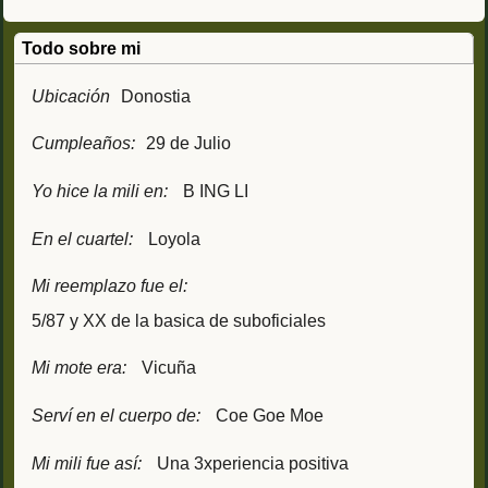
Todo sobre mi
Ubicación
Donostia
Cumpleaños:
29 de Julio
Yo hice la mili en:
B ING LI
En el cuartel:
Loyola
Mi reemplazo fue el:
5/87 y XX de la basica de suboficiales
Mi mote era:
Vicuña
Serví en el cuerpo de:
Coe Goe Moe
Mi mili fue así:
Una 3xperiencia positiva