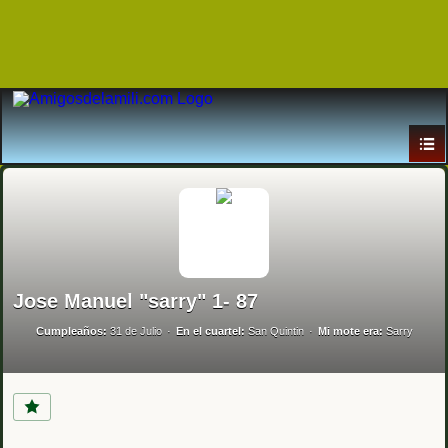
Jose Manuel "sarry" 1- 87
Cumpleaños:
31 de Julio
En el cuartel:
San Quintin
Mi mote era:
Sarry