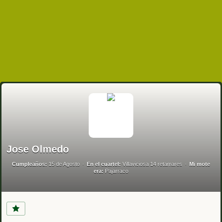
Jose Olmedo
Cumpleaños:
15 de Agosto
En el cuartel:
Villaviciosa 14 retamares
Mi mote
era:
Pajarraco