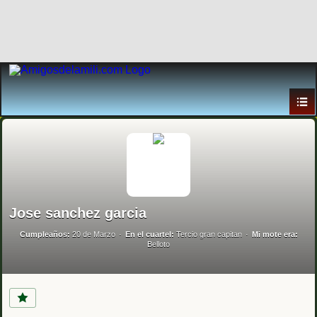
Jose sanchez garcia
Cumpleaños:
20 de Marzo
En el cuartel:
Tercio gran capitan
Mi mote era:
Belloto