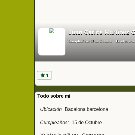
Juan Carlos Martínez G
Cumpleaños:
15 de Octubre
En el cuarte
1
Todo sobre mi
Ubicación
Badalona barcelona
Cumpleaños:
15 de Octubre