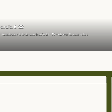
arcía 6 88
l:
Acuartelamiento tentegorra España 18
Mi mote era:
Comuna polaco