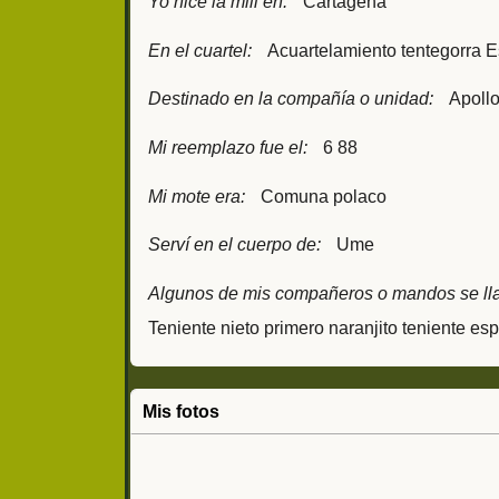
Yo hice la mili en:
Cartagena
En el cuartel:
Acuartelamiento tentegorra 
Destinado en la compañía o unidad:
Apollo
Mi reemplazo fue el:
6 88
Mi mote era:
Comuna polaco
Serví en el cuerpo de:
Ume
Algunos de mis compañeros o mandos se ll
Teniente nieto primero naranjito teniente es
Mis fotos