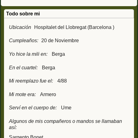
Todo sobre mi
Ubicación
Hospitalet del Llobregat (Barcelona )
Cumpleaños:
20 de Noviembre
Yo hice la mili en:
Berga
En el cuartel:
Berga
Mi reemplazo fue el:
4/88
Mi mote era:
Armero
Serví en el cuerpo de:
Ume
Algunos de mis compañeros o mandos se llamaban
así:
Sargento Bonet