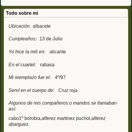
Todo sobre mi
Ubicación
albacete
Cumpleaños:
13 de Julio
Yo hice la mili en:
alicante
En el cuartel:
rabasa
Mi reemplazo fue el:
4º/97
Serví en el cuerpo de:
Cruz roja
Algunos de mis compañeros o mandos se llamaban
así:
cabo1º borobia,alferez martinez puchol,alferez
abarguez