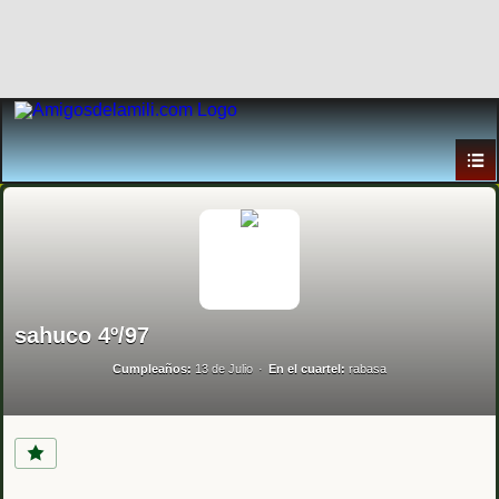
sahuco 4º/97
Cumpleaños:
13 de Julio
En el cuartel:
rabasa