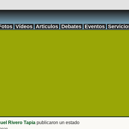
Fotos
Vídeos
Articulos
Debates
Eventos
Servicio
uel Rivero Tapia
publicaron un estado