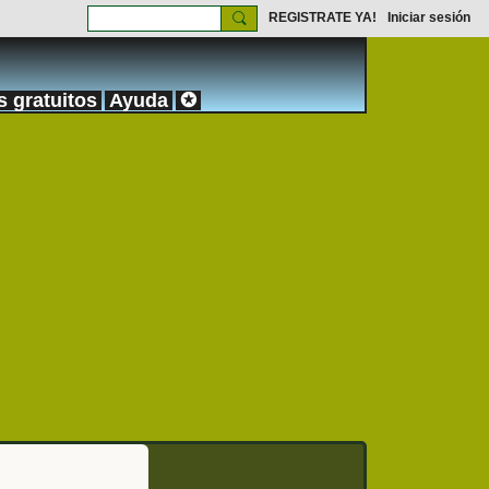
REGISTRATE YA!
Iniciar sesión
s gratuitos
Ayuda
✪