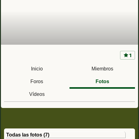
1
Acuartelamiento Comandante Loriga RAA71
(Getafe, Madrid) Regimiento Artillería Antiaérea
Inicio
Miembros
Nº 71 II Grupo
Foros
Fotos
Vídeos
Todas las fotos (7)