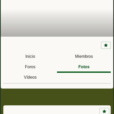
Cuartel de San Rafael (Córdoba) RACA 42
Regimiento de Artilleria de Campaña nº 42
Inicio
Miembros
Foros
Fotos
Vídeos