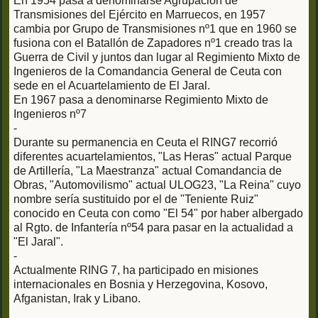
En 1954 pasa a denominarse Agrupación de
Transmisiones del Ejército en Marruecos, en 1957
cambia por Grupo de Transmisiones nº1 que en 1960 se
fusiona con el Batallón de Zapadores nº1 creado tras la
Guerra de Civil y juntos dan lugar al Regimiento Mixto de
Ingenieros de la Comandancia General de Ceuta con
sede en el Acuartelamiento de El Jaral.
En 1967 pasa a denominarse Regimiento Mixto de
Ingenieros nº7
-
Durante su permanencia en Ceuta el RING7 recorrió
diferentes acuartelamientos, "Las Heras" actual Parque
de Artillería, "La Maestranza" actual Comandancia de
Obras, "Automovilismo" actual ULOG23, "La Reina" cuyo
nombre sería sustituido por el de "Teniente Ruiz"
conocido en Ceuta con como "El 54" por haber albergado
al Rgto. de Infantería nº54 para pasar en la actualidad a
"El Jaral".
-
Actualmente RING 7, ha participado en misiones
internacionales en Bosnia y Herzegovina, Kosovo,
Afganistan, Irak y Libano.