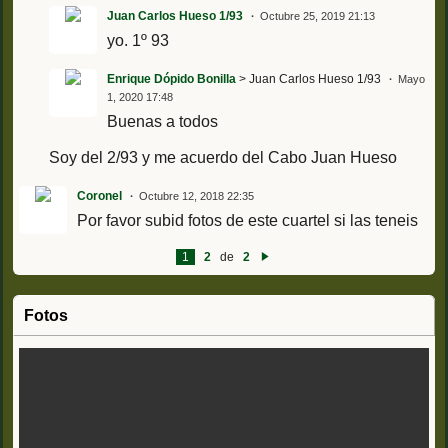
Juan Carlos Hueso 1/93
Octubre 25, 2019 21:13
yo. 1º 93
Enrique Dópido Bonilla
> Juan Carlos Hueso 1/93
Mayo
1, 2020 17:48
Buenas a todos
Soy del 2/93 y me acuerdo del Cabo Juan Hueso
Coronel
Octubre 12, 2018 22:35
Por favor subid fotos de este cuartel si las teneis
1
2
de
2
Si
g
ui
e
Fotos
nt
e