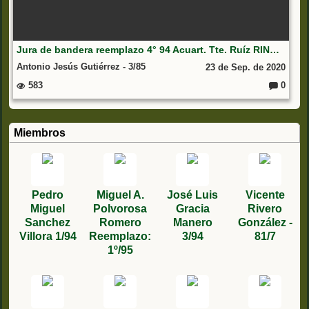
Jura de bandera reemplazo 4° 94 Acuart. Tte. Ruíz RING 7 Ceuta
Antonio Jesús Gutiérrez - 3/85
23 de Sep. de 2020
583
0
C
o
m
e
nt
Miembros
ar
io
s:
Pedro
Miguel A.
José Luis
Vicente
Miguel
Polvorosa
Gracia
Rivero
Sanchez
Romero
Manero
González -
Villora 1/94
Reemplazo:
3/94
81/7
1º/95