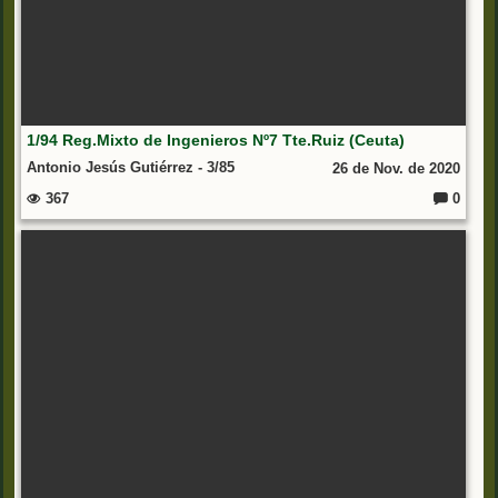
1/94 Reg.Mixto de Ingenieros Nº7 Tte.Ruiz (Ceuta)
Antonio Jesús Gutiérrez - 3/85
26 de Nov. de 2020
367
0
C
o
m
e
nt
ar
io
s: