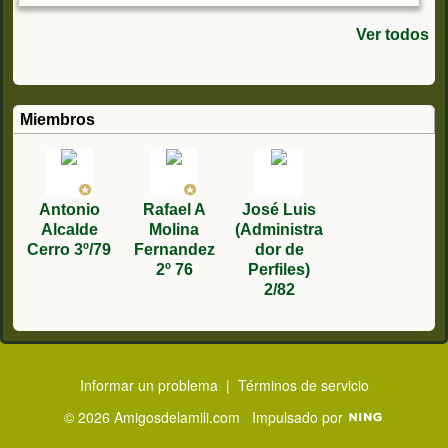
C
o
m
Ver todos
e
nt
ar
io
s:
Miembros
Antonio
Rafael A
José Luis
Alcalde
Molina
(Administra
Cerro 3º/79
Fernandez
dor de
2º 76
Perfiles)
2/82
Informar un problema
|
Términos de servicio
© 2026 Amigosdelamili.com
Impulsado por