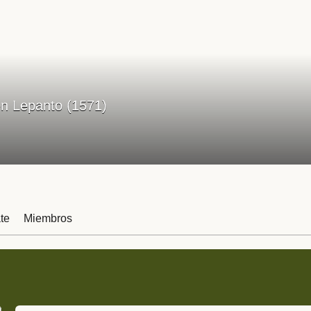
n Lepanto (1571)
te
Miembros