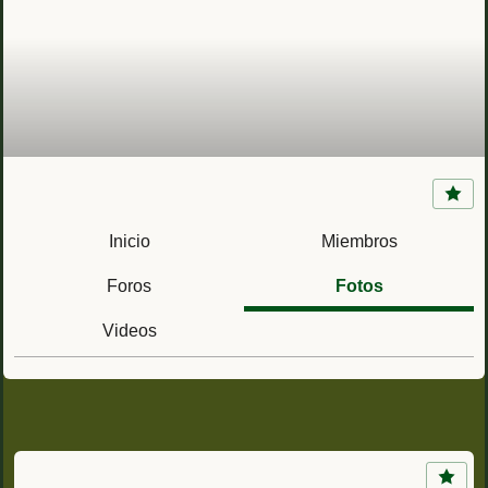
BRIPAC (Paracuellos del Jarama, Madrid)
Brigada "Almogávares" VI de Paracaidistas
Inicio
Miembros
Foros
Fotos
Videos