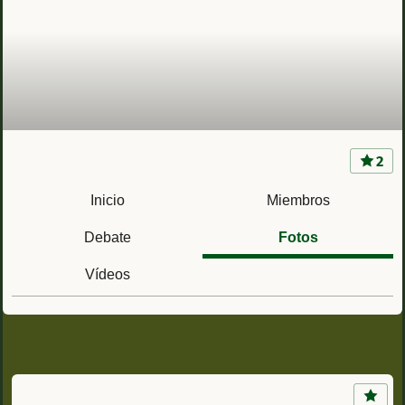
2
Acuartelamiento Teniente Galiana (Valladolid)
Regimiento de Instrucción Calatrava 2
Inicio
Miembros
Debate
Fotos
Vídeos