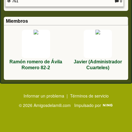
761
0
C
o
m
e
nt
Miembros
ar
io
s:
Ramón romero de Ávila
Javier (Administrador
Romero 82-2
Cuarteles)
Informar un problema
|
Términos de servicio
© 2026 Amigosdelamili.com
Impulsado por