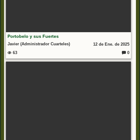
Portobelo y sus Fuertes
Javier (Administrador Cuarteles)
12 de Ene. de 2025
63
0
C
o
m
e
nt
ar
io
s: