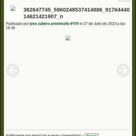
362647745_5960248537414886_91764440
14621421907_n
Publicado por
jose zubero aristimuño 4º/79
el 27 de Julio de 2023 a las
18:38
Notificarme por email los nuevos comentarios –
Seguir