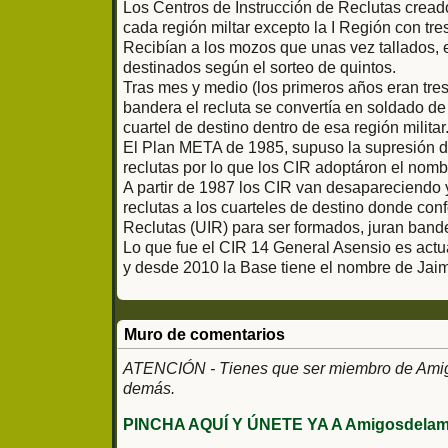
Los Centros de Instrucción de Reclutas cread
cada región miltar excepto la I Región con tres 
Recibían a los mozos que unas vez tallados, en
destinados según el sorteo de quintos.
Tras mes y medio (los primeros años eran tres 
bandera el recluta se convertía en soldado d
cuartel de destino dentro de esa región militar
El Plan META de 1985, supuso la supresión de
reclutas por lo que los CIR adoptáron el nombr
A partir de 1987 los CIR van desapareciendo y
reclutas a los cuarteles de destino donde co
Reclutas (UIR) para ser formados, juran band
Lo que fue el CIR 14 General Asensio es act
y desde 2010 la Base tiene el nombre de Jaime
Muro de comentarios
ATENCIÓN - Tienes que ser miembro de Amigos
demás.
PINCHA AQUÍ Y ÚNETE YA A Amigosdelami