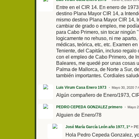
Entre en el CIR 14. En enero de 1973
destino Plana Mayor CIR 14, a Intende
mismo destino Plana Mayor CIR 14, In
cambiar de grado o empleo, me podían
para Cabo Primero, sin tocar ningún 
logicamente no rehuso, ni me aparto, 
médicas, teórica, etc, etc. Examen en 
Teniente, del Capitán, incluso regalo
con el empleo de Cabo Primero, de In
Baleares, me quedé por unas cosas u o
Palma de Mallorca, de Norte a Sur, de
también importantes. Cordiales salu
Luis Virum Casa Enero 1973
Mayo 30, 2020 7:
Algún compañero de Enero/1973, CIR
PEDRO CEPEDA GONZALEZ primero
Mayo 2
Alguien de Enero/78
José María García León año 1977, 1º
> PE
Hola Pedro Cepeda Gonzalez, yo 