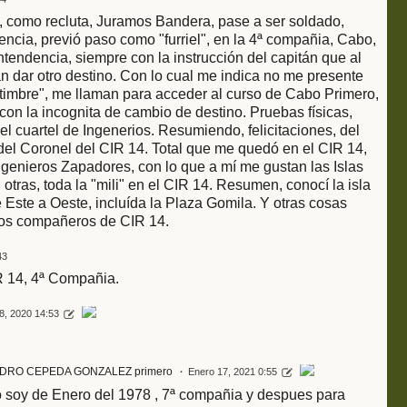
, como recluta, Juramos Bandera, pase a ser soldado,
ncia, previó paso como "furriel", en la 4ª compañia, Cabo,
tendencia, siempre con la instrucción del capitán que al
 dar otro destino. Con lo cual me indica no me presente
"timbre", me llaman para acceder al curso de Cabo Primero,
con la incognita de cambio de destino. Pruebas físicas,
el cuartel de Ingenerios. Resumiendo, felicitaciones, del
 del Coronel del CIR 14. Total que me quedó en el CIR 14,
genieros Zapadores, con lo que a mí me gustan las Islas
tras, toda la "mili" en el CIR 14. Resumen, conocí la isla
 Este a Oeste, incluída la Plaza Gomila. Y otras cosas
dos compañeros de CIR 14.
43
 14, 4ª Compañia.
8, 2020 14:53
DRO CEPEDA GONZALEZ primero
Enero 17, 2021 0:55
soy de Enero del 1978 , 7ª compañia y despues para