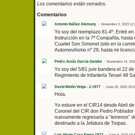
Los comentarios están cerrados.
Comentarios
Antonio Ibáñez Alemany
Noviembre 2, 2023 12:
Yo soy del reemplazo 81-4º. Entré en 
Instrucción en la 7ª Compañía, hasta 
Cuartel Son Simonet (sito en la carr
Automovilismo nº 29, hasta mi licenci
Pedro Jesús Garcia Gandul
Noviembre 14, 202
Yo soy del 5/81 jure bandera el 22 d
Regimiento de Infantería Teruel 48 S
David Melón Veiga - 2-1977
Junio 20, 2020 18:0
Hola.
Yo estuve en el CIR14 desde Abril de
Coronel del CIR don Pedro Poblador
nuevamente regresaría a "terrenos" 
destinado a la Jefatura de Tropas.
Luis Virum Casa Enero 1973
Junio 6, 2020 15: