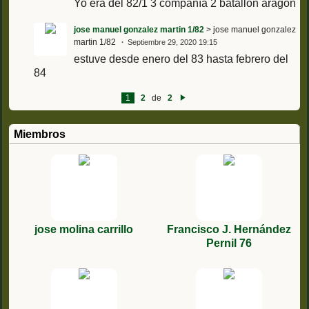
Yo era del 82/1 3 compañía 2 batallón aragon
jose manuel gonzalez martin 1/82
> jose manuel gonzalez
martin 1/82
Septiembre 29, 2020 19:15
estuve desde enero del 83 hasta febrero del
84
1
2
de
2
Si
g
ui
e
Miembros
nt
e
jose molina carrillo
Francisco J. Hernández
Pernil 76