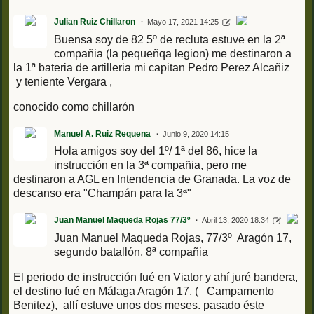
Julian Ruiz Chillaron
Mayo 17, 2021 14:25
Buensa soy de 82 5º de recluta estuve en la 2ª
compañia (la pequeñqa legion) me destinaron a
la 1ª bateria de artilleria mi capitan Pedro Perez Alcañiz
y teniente Vergara ,
conocido como chillarón
Manuel A. Ruiz Requena
Junio 9, 2020 14:15
Hola amigos soy del 1º/ 1ª del 86, hice la
instrucción en la 3ª compañia, pero me
destinaron a AGL en Intendencia de Granada. La voz de
descanso era "Champán para la 3ª"
Juan Manuel Maqueda Rojas 77/3º
Abril 13, 2020 18:34
Juan Manuel Maqueda Rojas, 77/3º Aragón 17,
segundo batallón, 8ª compañia
El periodo de instrucción fué en Viator y ahí juré bandera,
el destino fué en Málaga Aragón 17, ( Campamento
Benitez), allí estuve unos dos meses. pasado éste