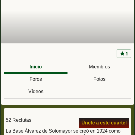
1
CIR 6 Centro de instrucción de Reclutas nº 6
(Almería) Camp. Viator actual Base Álvarez de
Inicio
Miembros
Sotomayor
Foros
Fotos
Vídeos
52 Reclutas
Únete a este cuartel
La Base Álvarez de Sotomayor se creó en 1924 como