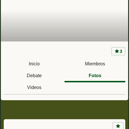
3
CIR 3 Santa Ana (Cáceres) Centro de
Instrucción de Reclutas nº 3
Inicio
Miembros
Debate
Fotos
Videos