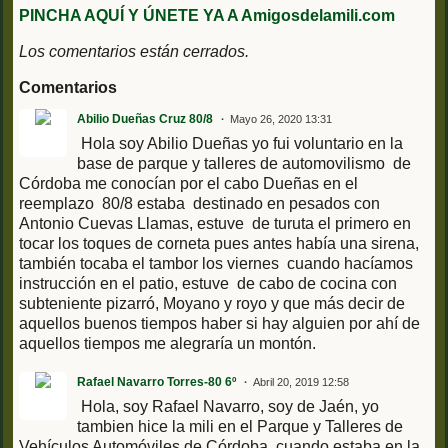
PINCHA AQUÍ Y ÚNETE YA A Amigosdelamili.com
Los comentarios están cerrados.
Comentarios
Abilio Dueñas Cruz 80/8
Mayo 26, 2020 13:31
Hola soy Abilio Dueñas yo fui voluntario en la
base de parque y talleres de automovilismo de
Córdoba me conocían por el cabo Dueñas en el
reemplazo 80/8 estaba destinado en pesados con
Antonio Cuevas Llamas, estuve de turuta el primero en
tocar los toques de corneta pues antes había una sirena,
también tocaba el tambor los viernes cuando hacíamos
instrucción en el patio, estuve de cabo de cocina con
subteniente pizarró, Moyano y royo y que más decir de
aquellos buenos tiempos haber si hay alguien por ahí de
aquellos tiempos me alegraría un montón.
Rafael Navarro Torres-80 6º
Abril 20, 2019 12:58
Hola, soy Rafael Navarro, soy de Jaén, yo
tambien hice la mili en el Parque y Talleres de
Vehículos Automóviles de Córdoba, cuando estaba en la