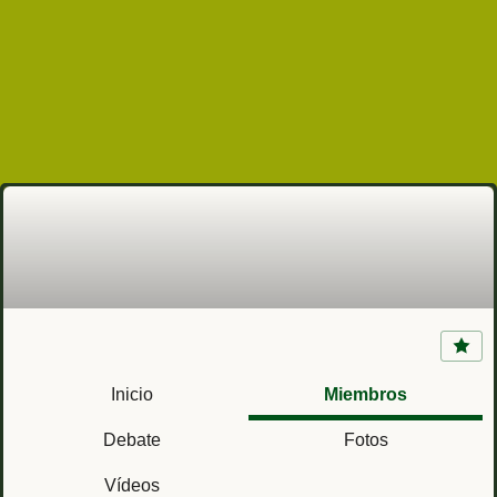
COE 102 del Regimiento Tenerife nº 49
(Tenerife)
Inicio
Miembros
Debate
Fotos
Vídeos