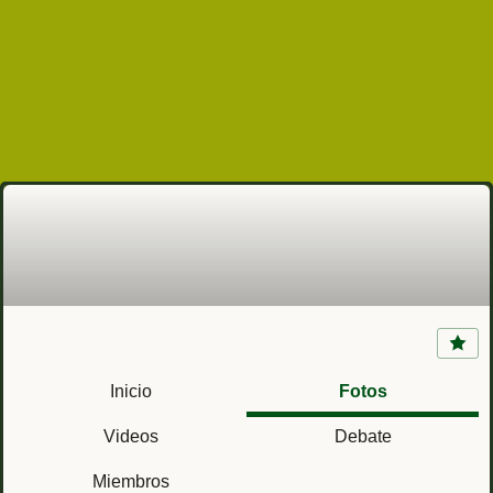
Columnas Militares del bando sublevado
(guerra civil española)
Inicio
Fotos
Videos
Debate
Miembros