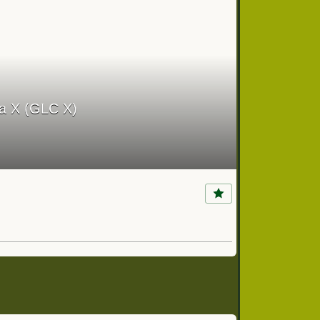
ía X (GLC X)