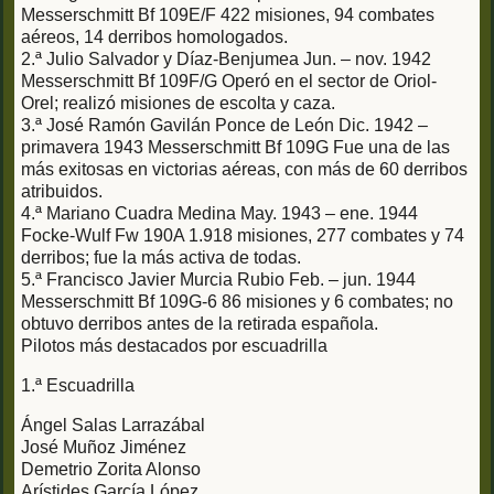
Messerschmitt Bf 109E/F 422 misiones, 94 combates
aéreos, 14 derribos homologados.
2.ª Julio Salvador y Díaz-Benjumea Jun. – nov. 1942
Messerschmitt Bf 109F/G Operó en el sector de Oriol-
Orel; realizó misiones de escolta y caza.
3.ª José Ramón Gavilán Ponce de León Dic. 1942 –
primavera 1943 Messerschmitt Bf 109G Fue una de las
más exitosas en victorias aéreas, con más de 60 derribos
atribuidos.
4.ª Mariano Cuadra Medina May. 1943 – ene. 1944
Focke-Wulf Fw 190A 1.918 misiones, 277 combates y 74
derribos; fue la más activa de todas.
5.ª Francisco Javier Murcia Rubio Feb. – jun. 1944
Messerschmitt Bf 109G-6 86 misiones y 6 combates; no
obtuvo derribos antes de la retirada española.
Pilotos más destacados por escuadrilla
1.ª Escuadrilla
Ángel Salas Larrazábal
José Muñoz Jiménez
Demetrio Zorita Alonso
Arístides García López