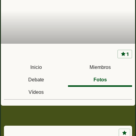
1
Ferroviarios, la mili en ferrocarriles (RMPPFF y
RZF)
Inicio
Miembros
Debate
Fotos
Vídeos