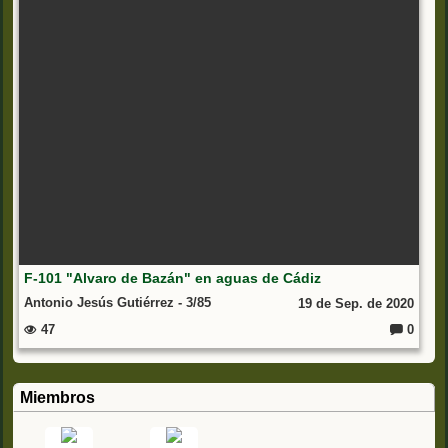
F-101 "Alvaro de Bazán" en aguas de Cádiz
Antonio Jesús Gutiérrez - 3/85
19 de Sep. de 2020
47
0
C
o
m
e
nt
Miembros
ar
io
s: