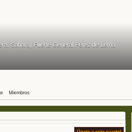
era, Sahara) Fuerte General Pérez de Lema
te
Miembros
Únete a este cuartel