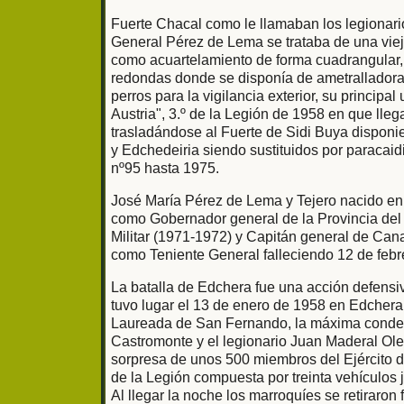
Fuerte Chacal como le llamaban los legionari
General Pérez de Lema se trataba de una viej
como acuartelamiento de forma cuadrangular,
redondas donde se disponía de ametralladora 
perros para la vigilancia exterior, su principa
Austria", 3.º de la Legión de 1958 en que ll
trasladándose al Fuerte de Sidi Buya dispon
y Edchedeiria siendo sustituidos por paracaid
nº95 hasta 1975.
José María Pérez de Lema y Tejero nacido en 
como Gobernador general de la Provincia del
Militar (1971-1972) y Capitán general de Can
como Teniente General falleciendo 12 de febr
La batalla de Edchera fue una acción defensiv
tuvo lugar el 13 de enero de 1958 en Edchera
Laureada de San Fernando, la máxima condeco
Castromonte y el legionario Juan Maderal Oleag
sorpresa de unos 500 miembros del Ejército 
de la Legión compuesta por treinta vehículos j
Al llegar la noche los marroquíes se retiraron