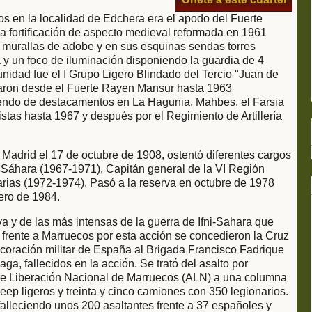
os en la localidad de Edchera era el apodo del Fuerte
a fortificación de aspecto medieval reformada en 1961
 murallas de adobe y en sus esquinas sendas torres
y un foco de iluminación disponiendo la guardia de 4
l unidad fue el I Grupo Ligero Blindado del Tercio "Juan de
egaron desde el Fuerte Rayen Mansur hasta 1963
iendo de destacamentos en La Hagunia, Mahbes, el Farsia
istas hasta 1967 y después por el Regimiento de Artillería
Madrid el 17 de octubre de 1908, ostentó diferentes cargos
 Sáhara (1967-1971), Capitán general de la VI Región
arias (1972-1974). Pasó a la reserva en octubre de 1978
ero de 1984.
a y de las más intensas de la guerra de Ifni-Sahara que
 frente a Marruecos por esta acción se concedieron la Cruz
ración militar de España al Brigada Francisco Fadrique
a, fallecidos en la acción. Se trató del asalto por
de Liberación Nacional de Marruecos (ALN) a una columna
eep ligeros y treinta y cinco camiones con 350 legionarios.
 falleciendo unos 200 asaltantes frente a 37 españoles y