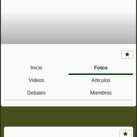
Fuerte de Nogales (Vicksburg, Misisipi) Antigua
Luisiana
Inicio
Fotos
Videos
Articulos
Debates
Miembros