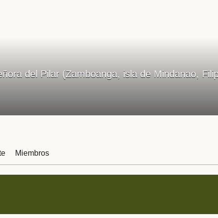
ñora del Pilar (Zamboanga, isla de Mindanao, Filip
te
Miembros