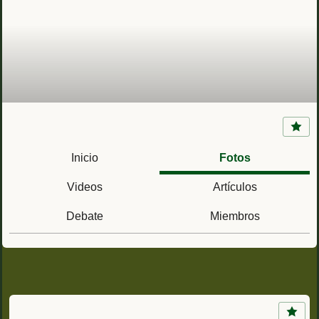
Fuerte Mosé (San Agustín, Florida) la primera
comunidad afroamericana libre en
Inicio
Fotos
Norteamérica
Videos
Artículos
Debate
Miembros