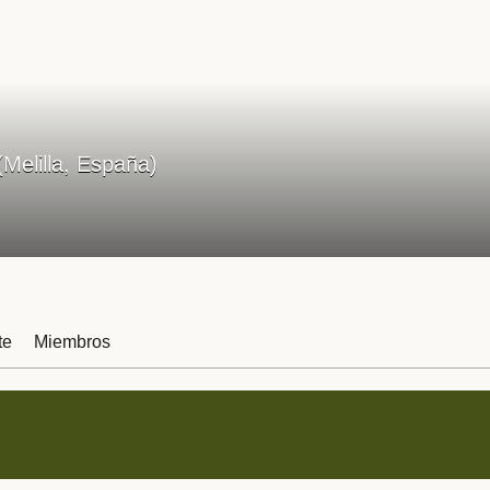
Melilla, España)
te
Miembros