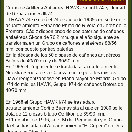
Grupo de Artillería Antiaérea HAWK-Patriot I/74 y Unidad
de Reparaciones III/74
El RAAA 74 se creó el 24 de Julio de 1939 con sede en el
acuartelamiento Fernando Primo de Rivera en Jerez de la
Frontera, Cádiz disponiendo de dos baterías de cañones
antiaéreos Skoda de 76,2 mm. que al año siguiente se
transforma en un Grupo de cañones antiaéreos 88/56
mm, compuesto por tres baterías.
En la década de los 50 dispuso de cañones antiaéreos
Bofors de 40/70 mm y de 90/50 mm.
En 1965 el Regimiento se traslada al acuartelamiento
Nuestra Señora de la Cabeza e incorpora los misiles
Hawk reorganizandose en Plana Mayor de Mando, Grupo
I/74 de misiles HAWK, Grupo II/74 de cañones Bofors de
40/70 mm.
En 1968 el Grupo HAWK I/74 se traslada al
acuartelamiento Cortijo Buenavista al que en 1980 se le
dota de 12 piezas bitubo Oerlikon de 35/90 mm.
El 1 de abril de 1996, la PLM del Regimiento y el Grupo
II/74 se trasladan al Acuartelamiento “El Copero” en Dos
Hermanas (Sevilla).