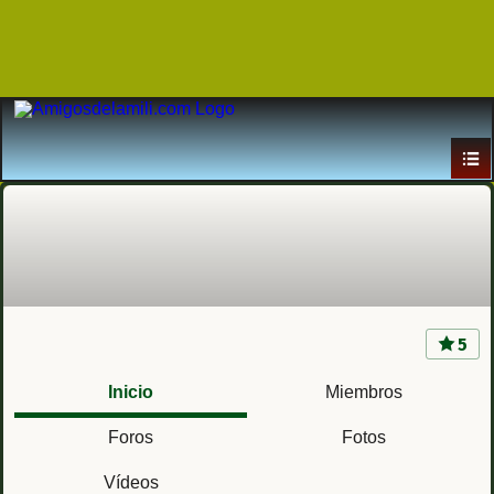
5
Grupo SAM - Acuartelamiento Cortijo
Buenavista (Cádiz) Regimiento de Artillería
Inicio
Miembros
Antiaérea nº 74
Foros
Fotos
Vídeos