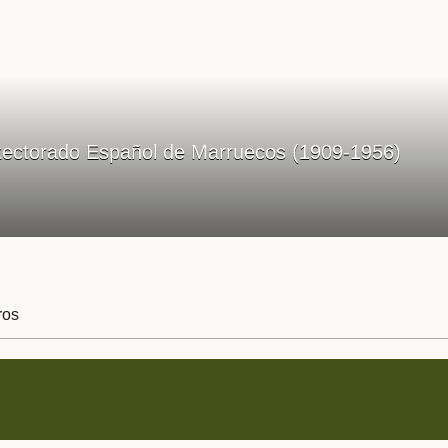
tectorado Español de Marruecos (1909-1956)
ros