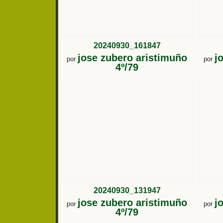
20240930_161847
jose zubero aristimuño
j
por
por
4º/79
20240930_131947
jose zubero aristimuño
j
por
por
4º/79