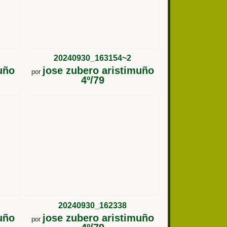
20240930_163154~2
uño
jose zubero aristimuño
por
4º/79
20240930_162338
uño
jose zubero aristimuño
por