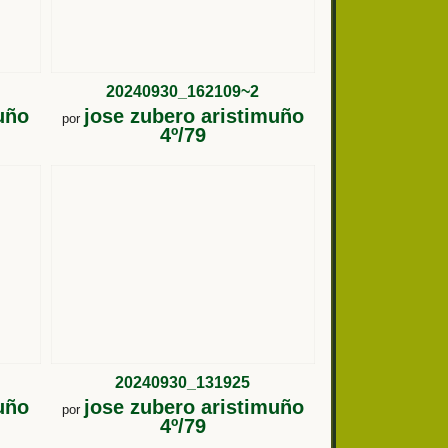
20240930_162109~2
uño
jose zubero aristimuño
por
4º/79
20240930_131925
uño
jose zubero aristimuño
por
4º/79