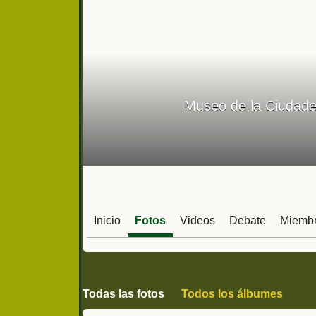
Museo de la Ciudade
Inicio
Fotos
Videos
Debate
Miemb
Todas las fotos
Todos los álbumes