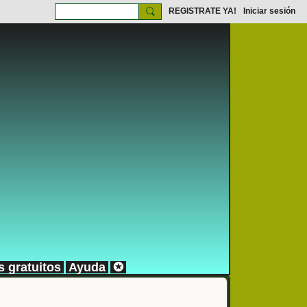
REGISTRATE YA!
Iniciar sesión
s gratuitos
Ayuda
✪