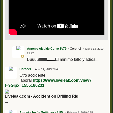
Antonio Alcalde Cerro 3º/79
> Coronel
Mayo 13, 2019
21:42
Buuuuffffffff........El mínimo fallo y adíos....
Coronel
Abril 14, 2019 20:46
Otro accidente
laboral
https://www.liveleak.com/view?
t=9Gipx_1555180231
Liveleak.com - Accident on Drilling Rig
...
Antonio Jesús Gutiérrez - 3/85
Febrero 8, 2019 0:55