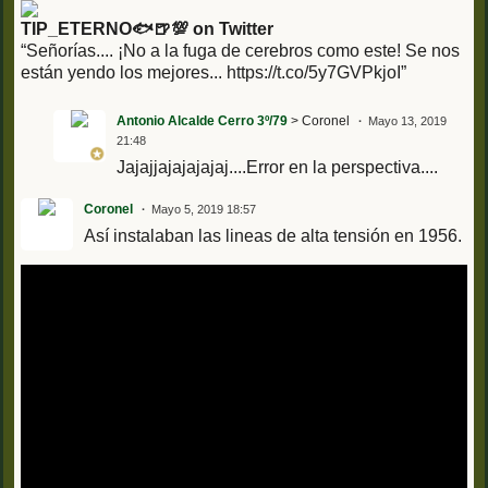
TIP_ETERNO🐟🍺💯 on Twitter
“Señorías.... ¡No a la fuga de cerebros como este! Se nos
están yendo los mejores... https://t.co/5y7GVPkjoI”
Antonio Alcalde Cerro 3º/79
> Coronel
Mayo 13, 2019
21:48
Jajajjajajajajaj....Error en la perspectiva....
Coronel
Mayo 5, 2019 18:57
Así instalaban las lineas de alta tensión en 1956.