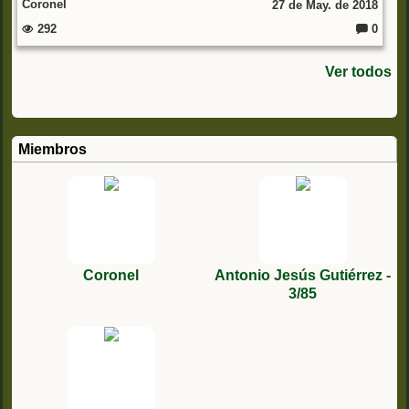
Coronel
27 de May. de 2018
292
0
C
o
m
Ver todos
e
nt
ar
io
s:
Miembros
Coronel
Antonio Jesús Gutiérrez -
3/85