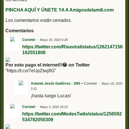
PINCHA AQUÍ Y ÚNETE YA A Amigosdelamili.com
Los comentarios están cerrados.
Comentarios
Coronel
Mayo 18, 2020 0:28
https://twitter.com/Risaviral/status/1262147156
162551808
Por esto pago el internet!!😂 on Twitter
“https://t.co/7eUpZtwj8G”
Antonio Jesús Gutiérrez - 3/85
> Coronel
Mayo 18, 2020
2:02
¡hasta luego Lucas!
Coronel
Mayo 3, 2020 18:23
https://twitter.com/ModesTwits/status/1256592
534782050309